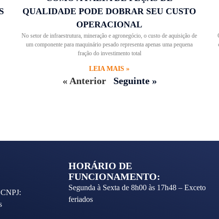
S
QUALIDADE PODE DOBRAR SEU CUSTO
OPERACIONAL
No setor de infraestrutura, mineração e agronegócio, o custo de aquisição de
um componente para maquinário pesado representa apenas uma pequena
fração do investimento total
LEIA MAIS »
« Anterior
Seguinte »
HORÁRIO DE
FUNCIONAMENTO:
Segunda à Sexta de 8h00 às 17h48 – Exceto
- CNPJ:
feriados
s