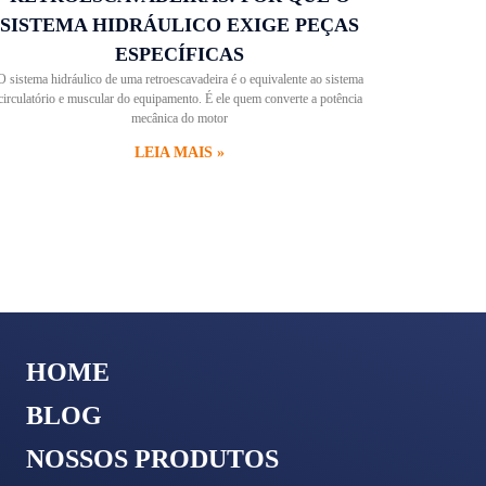
SISTEMA HIDRÁULICO EXIGE PEÇAS
ESPECÍFICAS
O sistema hidráulico de uma retroescavadeira é o equivalente ao sistema
circulatório e muscular do equipamento. É ele quem converte a potência
mecânica do motor
LEIA MAIS »
HOME
BLOG
NOSSOS PRODUTOS